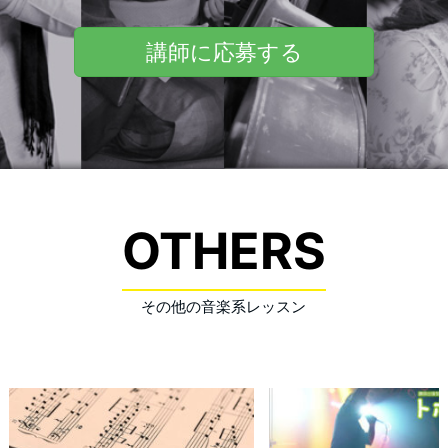
場所が定まっていない場合は、最寄りの音楽スタジオや
際には、「吹奏楽の曲をやりたい」とか「基礎から教え
カラオケなどを、こちらからご提案させていただくこと
講師に応募する
て欲しい」などのご希望をぜひお伝えください。 伊丹
も可能です。 トホゼロの古川橋トロンボーン教室にご
トロンボーン教室のレッスン場所 今回の生徒さんは駅
興味がある方はこちら ＊【出張】トロンボーンレッス
前の練習室でしたが、伊丹駅周辺でご希望の場所があれ
ン 希望の場所で対面レッスンをお探しの方はこちらか
ば、お気軽にご相談ください。 スタジオの他に「ご自
ら！ ＊【オンライン】トロンボーンレッスン 対面レッ
宅」「マンションの集会所」「職場」「学校」など、講
スンでの受講が難しい場合は、オンラインがおすすめ！
師の都合が合えば、ご希望の場所へ伺わせていただきま
＊お問い合わせフォーム 受講してみた
続きを読む…
OTHERS
す。 ご希望の場所が定まっていない場合は、最寄りの
音楽スタジオやカラオケなどを、こちらからご提案させ
ていただくことも可能です。 トホゼロの伊丹トロンボ
その他の音楽系レッスン
ーン教室にご興味がある方はこちら ＊【出張】トロン
ボーンレッスン 希望の場所で対面レッスンをお探しの
方はこちらから！ ＊【オンライン】トロンボーンレッ
スン 対面レッスンでの受講が難しい場合は、オンライ