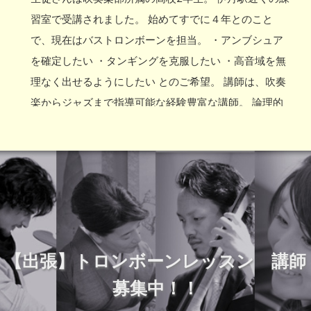
のように再挑戦する生徒さん、さらに、全くの初心者の
を解消してから・・・ という方はこちらから！ぜひお
習室で受講されました。 始めてすでに４年とのこと
生徒さんもいらっしゃいます。 生徒さんそれぞれのレ
気軽にお問い合わせください！
で、現在はバストロンボーンを担当。 ・アンブシュア
ベルとスケジュールに合わせてレッスンを進めていける
を確定したい ・タンギングを克服したい ・高音域を無
ので、お忙しい方にも人気です。 古川橋周辺担当のト
理なく出せるようにしたい とのご希望。 講師は、吹奏
ロンボーン講師 経験豊富な現役のプロの講師が数名、
楽からジャズまで指導可能な経験豊富な講師。 論理的
担当しております！ 吹奏楽部出身の講師やジャズを得
かつ具体的な説明で、レッスンを進めました。 生徒さ
意とする講師など様々です。 レッスンをお申し込みの
んも、さすが現役吹奏楽部！飲み込みが早かったです！
際には、「吹奏楽の曲をやりたい」とか「基礎から教え
さっそく部活にも活かせていただけたのではないでしょ
て欲しい」などのご希望をぜひお伝えください。 古川
うか。 部活での練習にプライベートレッスンを加える
橋トロンボーン教室のレッスン場所 今回の生徒さんは
と上達スピードは加速します！ ますます部活が楽しく
駅近くのスタジオで受講されましたが、古川橋駅周辺で
なりますように！ 伊丹周辺担当のトロンボーン講師 経
ご希望の場所があれば、お気軽にご相談ください。 ご
験豊富な現役のプロの講師が数名、担当しております！
自宅の他に「マンションの集会所」「職場」「学校」な
【出張】トロンボーンレッスン 講師
今回の講師は吹奏楽、ジャズともに指導可能でしたが、
ど、生徒様ご自身で使用許可やご予約をとっていただけ
募集中！！
吹奏楽部出身の講師もジャズをメインに演奏する講師も
れば、ご希望の場所へ伺わせていただきます。 適当な
それぞれ在籍しております。 レッスンをお申し込みの