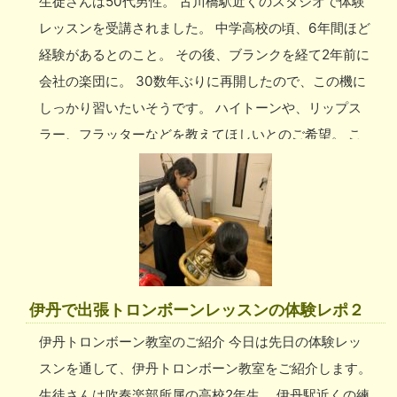
生徒さんは50代男性。 古川橋駅近くのスタジオで体験
て欲しい」などのご希望をぜひお伝えください。 京橋
レッスンを受講されました。 中学高校の頃、6年間ほど
トロンボーン教室のレッスン場所 今回の生徒さんは京
経験があるとのこと。 その後、ブランクを経て2年前に
橋駅近くのカラオケで受講されましたが、他にご希望の
会社の楽団に。 30数年ぶりに再開したので、この機に
場所があれば、お気軽にご相談ください。 ご自宅の他
しっかり習いたいそうです。 ハイトーンや、リップス
に「マンションの集会所」「職場」「学校」など、生徒
ラー、フラッターなどを教えてほしいとのご希望。 こ
様ご自身で使用許可やご予約をとっていただければ、ご
の日は、低音の出し方と高音の出し方について、息のス
希望の場所へ伺わせていただきます。 適当な場所が定
ピードや口の形に着眼したレッスンでした。 口周りの
まっていない場合は、最寄りの音楽スタジオやカラオケ
筋肉が大切とのこと。 筋肉は使っていないと衰えます
などを、こちらからご提案させていただいております。
が、何歳でも鍛えることが可能です。 正しい動かし方
トホゼロの京橋トロンボーン教室にご興味がある方はこ
を習って正しく筋肉を鍛えていただきたいです。 そう
ちら ＊【出張】トロンボーンレッスン 希望の場所で対
することで、演奏していても疲れにくくもなり、より楽
面レッスンをお探しの方はこちらから！ ＊【オンライ
伊丹で出張トロンボーンレッスンの体験レポ２
器を楽しめます。 所属中の楽団での活動が、さらに楽
ン】トロンボーンレッスン 対面レッスンでの受講が難
伊丹トロンボーン教室のご紹介 今日は先日の体験レッ
しくなりますように！ 古川橋トロンボーン教室をはじ
しい場合は、オンラインがおすすめ！ ＊お問い合わせ
スンを通して、伊丹トロンボーン教室をご紹介します。
めトホゼロには、現役の吹奏楽部の学生さんから、今回
フォーム 受講してみたいけれど、色々と気になること
生徒さんは吹奏楽部所属の高校2年生。 伊丹駅近くの練