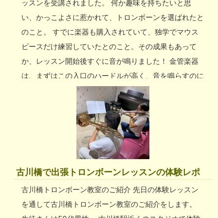
ッスンを受講されました。 何か趣味を持ちたいと思
い、かっこよさに惹かれて、トロンボーンを選ばれたと
のこと。 すでに楽器も購入されていて、独学でマウス
ピースだけ練習していたとのこと。その成果もあって
か、レッスン開始後すぐに音が鳴りました！ 金管楽器
は、まずはこの入口のハードルが高く、音を鳴らすのに
苦戦します。 後半は、口の形や息のスピードで音の高
さを調節する練習を。上達がとても早そうな印象でし
た。 京橋周辺担当のトロンボーン講師 今回担当した講
師は、ラテンバンドのホーンセクションなど、ステージ
経験、レッスン経験の豊富な講師。 穏やかな人柄で分
かりやすくレクチャー出来るので、とても人気の講師で
古川橋で出張トロンボーンレッスンの体験レポ
す。 他にも京橋周辺には経験豊富な現役のプロの講師
古川橋トロンボーン教室のご紹介 先日の体験レッスン
が数名、在籍しております！ レッスンをお申し込みの
を通して古川橋トロンボーン教室のご紹介をします。
際には、「吹奏楽の曲をやりたい」とか「基礎から教え