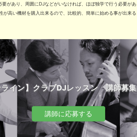
必要があり、周囲にDJなどがいなければ、ほぼ独学で行う必要があ
能性が高い機材を購入出来るので、比較的、簡単に始める事が出来る
いただきます。 ミキサーについて ターンテーブルは針を落として
ェーダー」が付いている少し複雑そうな「ミキサー」という機材で
ンテーブルの司令塔になります。 フェーダーについて 一番下に付
ターンテーブルから、または両方から音を出すのかを調整します。 
ーを切ると → 左だけ音が出ます。 ・真ん中（どちらにもフェーダ
ている「ツマミ」はそれぞれ、高音、中音、低音の調整が可能です。 最
ックスする際に使用します。 定番の使い方では、次に繋ぐ楽曲A、
ンライン】クラブDJレッスン 講師募集
の低音とAの低音を入れ替えるという方法です。 楽曲にもそれぞれ
スクラッチとは？ DJといえば、誰もが知っている代名詞の一つで
テーブルを手で触れて、早く前に再生させたり、逆に遅くしたりし、
講師に応募する
音をカットする事でスクラッチ音を出すことが出来ます。 このスク
クラッチ
続きを読む…