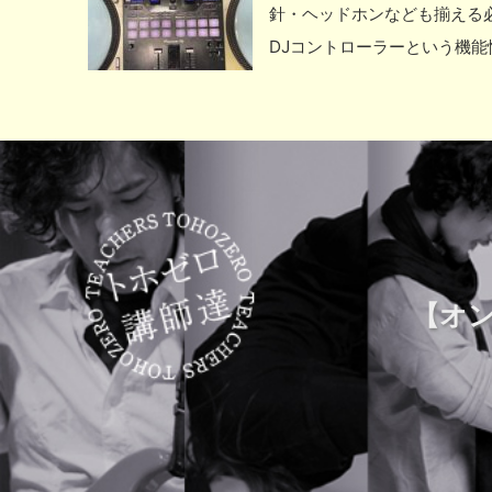
針・ヘッドホンなども揃える
DJコントローラーという機
な仕組みなのかを説明させて
に挟まれた「ツマミ」や「フ
フェクトといった左右のター
のターンテーブルから、左の
す。 ・左いっぱいにフェーダ
の調整について 上の方に付い
いている事があり、楽曲をミ
【オ
トし、音量を調整しながらB
く繋ぐ事が可能となります。 
ルは楽曲を流し、右側のターン
ターンテーブルから出ている
イビースクラッチ、クラブス