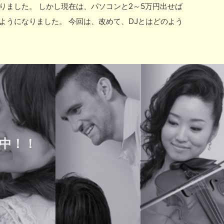
りました。 しかし現在は、パソコンと2～5万円出せば
ようになりました。 今回は、改めて、DJとはどのよう
音を流していますが、 大切になるのは、ターンテーブル
す。 何をする機材かと言うと、音量、低音・高音、エ
いている左右に動く「フェーダー」を動かすことで、右
・右いっぱいにフェーダーを切ると → 右だけ音が出ま
ーが切れていない） → 左右両方の音が出ます。 その他
近のミキサーには、filter というエフェクトも付
現在流れている楽曲Bがあるとすると、Aの低音をカッ
中！！
特徴があるので、使い分けてミックスする事で違和感な
もある「スクラッチ」。 例えば、左側のターンテーブ
フェーダーを左側 → 両側 → 左側 と素早く右側の
ラッチにはさまざまな技があり、 有名どころでは、ベ