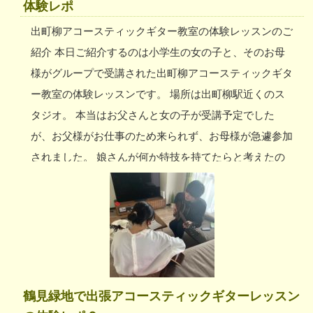
体験レポ
出町柳アコースティックギター教室の体験レッスンのご
紹介 本日ご紹介するのは小学生の女の子と、そのお母
様がグループで受講された出町柳アコースティックギタ
ー教室の体験レッスンです。 場所は出町柳駅近くのス
タジオ。 本当はお父さんと女の子が受講予定でした
が、お父様がお仕事のため来られず、お母様が急遽参加
されました。 娘さんが何か特技を持てたらと考えたの
がきっかけとのこと。 ご自宅の周辺で習いたいけれ
ど、ちょうどいい教室が見つからなかったようで出張型
のトホゼロへ。 お母様と受講されているせいか、ほど
よい緊張でレッスンを受けていただけました。 ご家族
で受講すると、自主練習の際にお互いに教えあうことも
できて良いですよね。 お子様が思春期になる頃まで続
鶴見緑地で出張アコースティックギターレッスン
けていただけると、いつまでも共通の話題が持てるとい