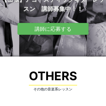
単なコードでレクチャーしました。 色々なX Japanの
スン可能な講師。またロックやジャズにも対応可能で
スン 講師募集中！！
曲を弾けるようになっていただきたいです。 関目高
す。 門真南や横堤、今福鶴見、蒲生四丁目、京橋など
殿周辺担当のギター講師 今回の講師は、エレキギター
の鶴見緑地線沿いの駅周辺に出張可能です！ レッスン
からウクレレまでレッスン可能な講師。またロックやジ
をお申し込みの際には、「フォークソングを習いたい」
講師に応募する
ャズにも対応可能です。 千林大宮や野江内代、都島、
や「弾き語りをしたい」などのご希望をぜひお伝えくだ
天六など谷町線の駅周辺などで出張可能です！ レッス
さい。 鶴見緑地アコースティックギター教室のレッス
ンをお申し込みの際には、「フォークソングを習いた
ン場所 今回の生徒さんはご自宅で受講されましたが、
い」や「弾き語りをしたい」などのご希望をぜひお伝え
鶴見緑地駅周辺でご希望の場所があれば、お気軽にご相
ください。 関目高殿アコースティックギター教室のレ
談ください。 アコースティックギターやクラシックギ
ッスン場所 今回の生徒さんはご自宅で受講されました
ターは、時間さえ守れば、集合住宅でもレッスンを受講
OTHERS
が、関目高殿駅周辺でご希望の場所があれば、お気軽に
されている方も
続きを読む…
ご相談ください。 アコースティックギターやクラシッ
クギターは、時間さえ守れば、集合住宅でもレッスンを
その他の音楽系レッスン
受講されている方も多くいます。 生徒様ご自身で使用
許可やご予約をとっていただければ、「マンションの集