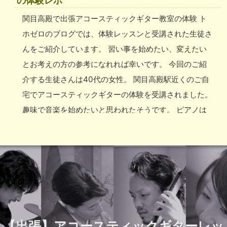
の体験レポ
を使用しました。 曲は、Ed Sheeran の「Perfect」
町柳ギター教室にご興味のある方はこちらのリンクから
関目高殿で出張アコースティックギター教室の体験 ト
。 体験レッスン開始後、Aメロのコードを15分くらいで
どうぞ！ ＊【出張】アコースティックギターレッスン
ホゼロのブログでは、体験レッスンと受講された生徒さ
弾けるようになりました！ 弾きたい曲が弾けるように
希望の場所で対面レッスンをお探しの方はこちらからチ
んをご紹介しています。 習い事を始めたい、変えたい
なると嬉しいですね。 さらに、もう一つのリクエスト
ェック！ ＊【オンライン】アコースティックギターレ
とお考えの方の参考になれれば幸いです。 今回のご紹
で秦基博の「アイ」にも挑戦。 これは、ご自身で
ッスン 対面レッスンでの受講が難しい場合は、オンラ
介する生徒さんは40代の女性。 関目高殿駅近くのご自
YouTubeを見ながらやってみたことがあるけど、イン
インがおすすめ！ ＊お問い合わせフォーム 受講してみ
宅でアコースティックギターの体験を受講されました。
トロで挫折されたとのこと。 これも押さえ方を簡単に
たいけれど、色々と気になることを解消してから・・・
趣味で音楽を始めたいと思われたそうです。 ピアノは
したもので練習。 ちょっとした押さえ方のアレンジ
という方はこちらから！ぜひお気軽にお問い合わせくだ
今からでは難しそうと考え、ギターをチョイス。 さっ
で、初心者でも好きな曲が弾けます。 トホゼロのギタ
さい！
そく楽器店でアコースティックギターを購入されたそう
ー教室では、レッスンの内容を生徒さんそれぞれに合わ
ですが、何から練習したら良いか分からず、レッスンを
せてカスタマイズさせていただいています。 独学で上
依頼されたとのこと。 X JAPANの大ファンでよくコン
手くいかない方も、ぜひ一度プロのレッスンを受けてみ
サートにも行かれるそうです。 最初にやりたい曲は、X
て下さい！ コードのアレンジをしてもらうだけで、難
JAPANのForever Love から。 初心者には難しいコー
易度が変わってきます！ 鶴見緑地周辺担当のギター講
ドがあるということで、講師が音源のキーを下げて、簡
師 今回の講師は、エレキギターからウクレレまでレッ
【出張】アコースティックギターレッ