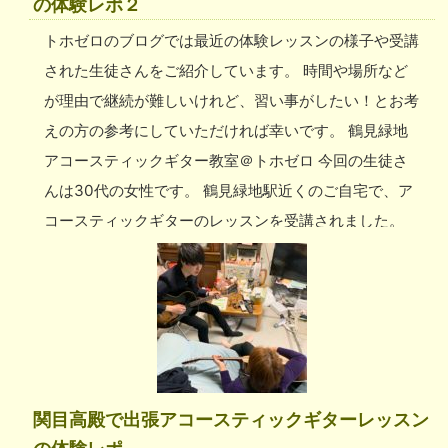
の体験レポ２
うメリットもあります。 お父様とお母様と交代で受講
トホゼロのブログでは最近の体験レッスンの様子や受講
して、3人の趣味になるのも素敵です。 楽しく続けてい
された生徒さんをご紹介しています。 時間や場所など
ただけますように！ 出町柳アコースティックギター教
が理由で継続が難しいけれど、習い事がしたい！とお考
室の講師 出町柳駅周辺では、経験豊富なプロの講師が
えの方の参考にしていただければ幸いです。 鶴見緑地
数名、在籍しております！ レッスンをお申し込みの際
アコースティックギター教室＠トホゼロ 今回の生徒さ
には、「フォークソングを習いたい」とか「弾き語りを
んは30代の女性です。 鶴見緑地駅近くのご自宅で、ア
したい」などのご希望をぜひお伝えください。 出町柳
コースティックギターのレッスンを受講されました。
アコースティックギター教室のレッスン場所 今回のレ
趣味でギターを弾けるようになりたいと考え、3年前に
ッスン場所は生徒さんのご自宅でしたが、出町柳駅周辺
ギターを購入。 ただ、その後忙しくなり放置されてい
でご希望の場所があれば、お気軽にご相談ください。
たそうです。 最近やっと時間に余裕が出来、習うこと
ご自宅の他に「マンションの集会所」「職場」「学校」
を決意されたとのこと。 まずは、チューニングや弦の
などでも、生徒様ご自身で許可やご予約をとっていただ
押さえ方からレクチャーを受けました。 その後は、生
ければレッスン可能です。 適当な場所が思いつかない
徒さんのリクエストの曲を練習。 事前にお伺いしてい
場合は、最寄りのカラオケやスタジオをご提案させてい
関目高殿で出張アコースティックギターレッスン
たので、講師がコードの押さえ方を簡単にしてきたもの
ただきますので、お気軽にお問い合わせください。 出