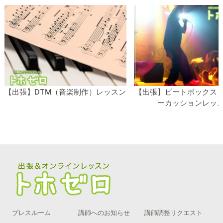
会所」「職場」「学校」などにも伺います。 ご希望の
場所が定まっていない場合は、最寄りのカラオケや音楽
スタジオを、こちらからご提案させていただくことも可
能です。 関目高殿アコースティックギター教室にご興
味のある方はこちら ＊【出張】アコースティックギタ
ーレッスン 希望の場所で対面レッスンをお探しの方は
【出張】DTM（音楽制作）レッスン
【出張】ビートボックス
こちらからチェック！ ＊【オンライン】アコースティ
ーカッションレッ
ックギターレッスン 対面レッスンでの受講が難しい場
合は、オンラインがおすすめ！ ＊お問い合わせフォー
ム 受講してみたいけ
続きを読む…
プレスルーム
講師へのお知らせ
講師調整リクエスト