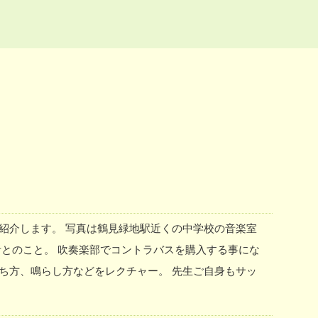
紹介します。 写真は鶴見緑地駅近くの中学校の音楽室
者とのこと。 吹奏楽部でコントラバスを購入する事にな
ち方、鳴らし方などをレクチャー。 先生ご自身もサッ
バスの音色は美しく、かつ迫力がありますよね。 早く
音大出身の講師です。 クラシックから、ポピュラー系の