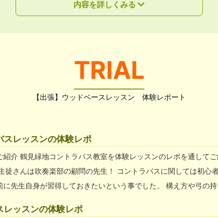
内容を詳しくみる
TRIAL
【出張】ウッドベースレッスン 体験レポート
バスレッスンの体験レポ
ご紹介 鶴見緑地コントラバス教室を体験レッスンのレポを通してご
 生徒さんは吹奏楽部の顧問の先生！ コントラバスに関しては初心
前に先生自身が習得しておきたいという事でした。 構え方や弓の持
音楽に携わっているためか、理解がとても早かったです。 コントラ
スレッスンの体験レポ
すように！ 鶴見緑地周辺担当のコントラバス講師 写真の講師は、