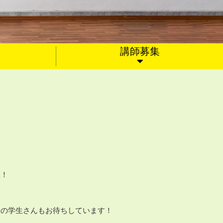
講師募集
い！
。
研の学生さんもお待ちしています！